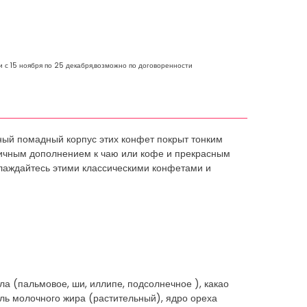
и с 15 ноября по 25 декабря,возможно по договоренности
жный помадный корпус этих конфет покрыт тонким
отличным дополнением к чаю или кофе и прекрасным
слаждайтесь этими классическими конфетами и
ла (пальмовое, ши, иллипе, подсолнечное ), какао
ель молочного жира (растительный), ядро ореха