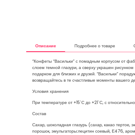
Описание
Подробнее о товаре
“Конфеты “Васильки” с помадным корпусом от фабр
слоем темной глазури, а сверху украшен рисунком
подарком для близких и друзей. “Васильки” пора
возвращайтесь в те счастливые моменты вашего де
Условия хранения
При температуре от +15`С до +21`С, с относитель
Состав
Сахар, шоколадная глазурь (сахар, какао тертое, 
порошок, эмульгаторы:лецитин соевый, Е476, аром