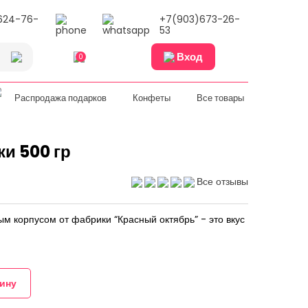
624-76-
+7(903)673-26-
53
Вход
0
Распродажа подарков
Конфеты
Все товары
и 500 гр
Все отзывы
м корпусом от фабрики “Красный октябрь” - это вкус
зину