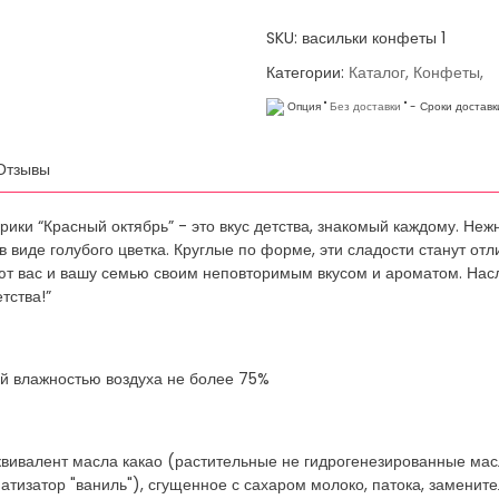
SKU: васильки конфеты 1
Категории:
Каталог,
Конфеты,
Опция "
Без доставки
"
-
Сроки доставк
Отзывы
ики “Красный октябрь” - это вкус детства, знакомый каждому. Не
 в виде голубого цветка. Круглые по форме, эти сладости станут 
дуют вас и вашу семью своим неповторимым вкусом и ароматом. На
тства!”
ной влажностью воздуха не более 75%
эквивалент масла какао (растительные не гидрогенезированные мас
атизатор "ваниль"), сгущенное с сахаром молоко, патока, заменит