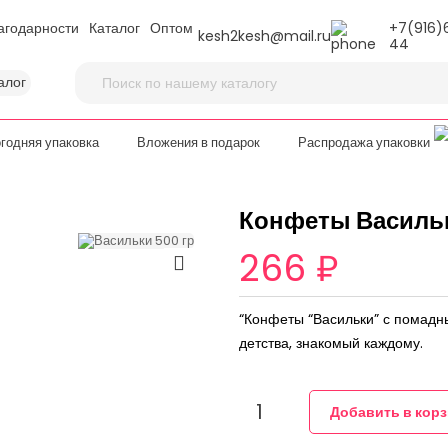
агодарности
Каталог
Оптом
+7(916)
kesh2kesh@mail.ru
44
алог
годняя упаковка
Вложения в подарок
Распродажа упаковки
Конфеты Васильк
266 ₽

“Конфеты “Васильки” с помадны
детства, знакомый каждому.
Добавить в кор