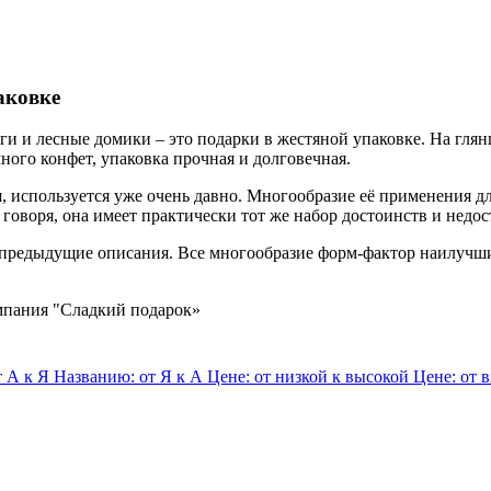
аковке
ги и лесные домики – это подарки в жестяной упаковке. На гля
ного конфет, упаковка прочная и долговечная.
ая, используется уже очень давно. Многообразие её применения 
говоря, она имеет практически тот же набор достоинств и недост
редыдущие описания. Все многообразие форм-фактор наилучшим
т А к Я
Названию: от Я к А
Цене: от низкой к высокой
Цене: от 