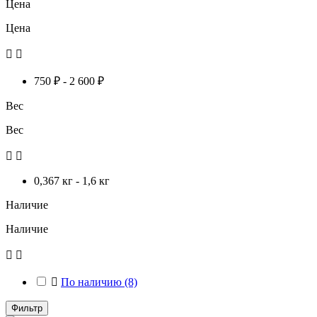
Цена
Цена


750 ₽ - 2 600 ₽
Вес
Вес


0,367 кг - 1,6 кг
Наличие
Наличие



По наличию
(8)
Фильтр