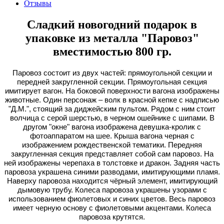
Отзывы
Сладкий новогодний подарок в
упаковке из металла "Паровоз"
вместимостью 800 гр.
Паровоз состоит из двух частей: прямоугольной секции и
передней закругленной секции. Прямоугольная секция
имитирует вагон. На боковой поверхности вагона изображены
животные. Один персонаж – волк в красной кепке с надписью
"Д.М.", стоящий за диджейским пультом. Рядом с ним стоит
волчица с серой шерстью, в черном ошейнике с шипами. В
другом "окне" вагона изображена девушка-кролик с
фотоаппаратом на шее. Крыша вагона черная с
изображением рождественской тематики. Передняя
закругленная секция представляет собой сам паровоз. На
ней изображены черепаха в толстовке и дракон. Задняя часть
паровоза украшена синими разводами, имитирующими пламя.
Наверху паровоза находится чёрный элемент, имитирующий
дымовую трубу. Колеса паровоза украшены узорами с
использованием фиолетовых и синих цветов. Весь паровоз
имеет черную основу с фиолетовыми акцентами. Колеса
паровоза крутятся.