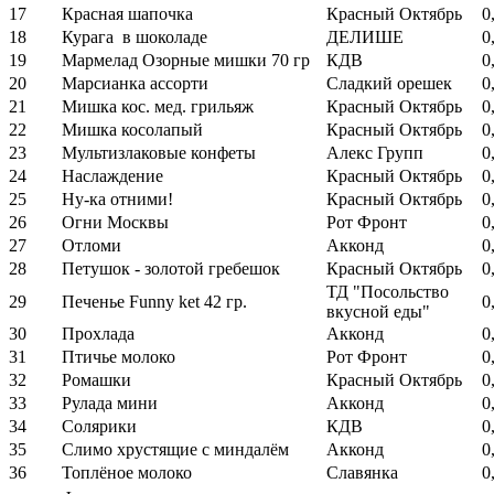
17
Красная шапочка
Красный Октябрь
0
18
Курага в шоколаде
ДЕЛИШЕ
0
19
Мармелад Озорные мишки 70 гр
КДВ
0
20
Марсианка ассорти
Сладкий орешек
0
21
Мишка кос. мед. грильяж
Красный Октябрь
0
22
Мишка косолапый
Красный Октябрь
0
23
Мультизлаковые конфеты
Алекс Групп
0
24
Наслаждение
Красный Октябрь
0
25
Ну-ка отними!
Красный Октябрь
0
26
Огни Москвы
Рот Фронт
0
27
Отломи
Акконд
0
28
Петушок - золотой гребешок
Красный Октябрь
0
ТД "Посольство
29
Печенье Funny ket 42 гр.
0
вкусной еды"
30
Прохлада
Акконд
0
31
Птичье молоко
Рот Фронт
0
32
Ромашки
Красный Октябрь
0
33
Рулада мини
Акконд
0
34
Солярики
КДВ
0
35
Слимо хрустящие с миндалём
Акконд
0
36
Топлёное молоко
Славянка
0