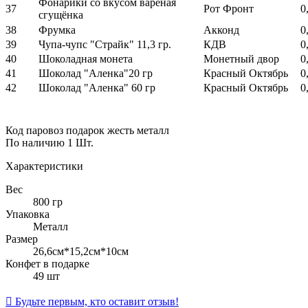
Фонарики со вкусом вареная
37
Рот Фронт
0
сгущёнка
38
Фрумка
Акконд
0
39
Чупа-чупс "Страйк" 11,3 гр.
КДВ
0
40
Шоколадная монета
Монетный двор
0
41
Шоколад "Аленка"20 гр
Красный Октябрь
0
42
Шоколад "Аленка" 60 гр
Красный Октябрь
0
Код
паровоз подарок жесть металл
По наличию
1 Шт.
Характеристики
Вес
800 гр
Упаковка
Металл
Размер
26,6см*15,2см*10см
Конфет в подарке
49 шт

Будьте первым, кто оставит отзыв!