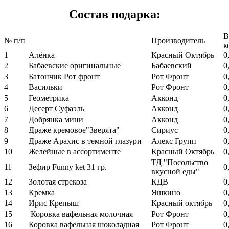
Состав подарка:
В
№ п/п
Производитель
к
1
Алёнка
Красный Октябрь
0
2
Бабаевские оригинальные
Бабаевский
0
3
Батончик Рот фронт
Рот Фронт
0
4
Васильки
Рот Фронт
0
5
Геометрика
Акконд
0
6
Десерт Суфаэль
Акконд
0
7
Добрянка мини
Акконд
0
8
Драже кремовое"Зверята"
Сириус
0
9
Драже Арахис в темной глазури
Алекс Групп
0
10
Желейные в ассортименте
Красный Октябрь
0
ТД "Посольство
11
Зефир Funny ket 31 гр.
0
вкусной еды"
12
Золотая стрекоза
КДВ
0
13
Кремка
Яшкино
0
14
Ирис Крепыш
Красный октябрь
0
15
Коровка вафельная молочная
Рот Фронт
0
16
Коровка вафельная шоколадная
Рот Фронт
0