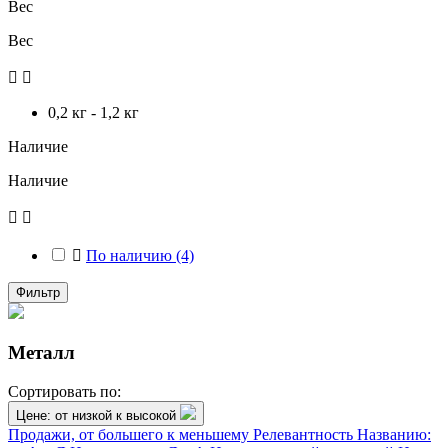
Вес
Вес


0,2 кг - 1,2 кг
Наличие
Наличие



По наличию
(4)
Фильтр
Металл
Сортировать по:
Цене: от низкой к высокой
Продажи, от большего к меньшему
Релевантность
Названию: