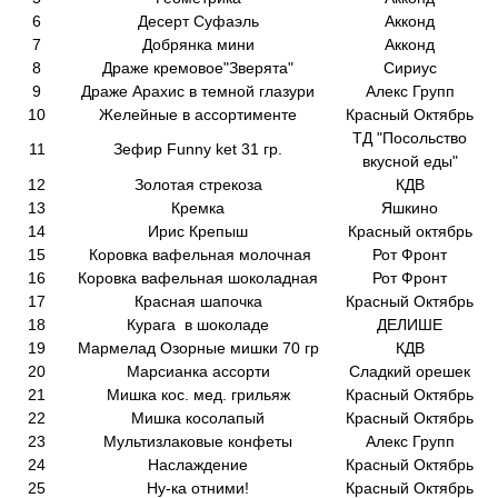
6
Десерт Суфаэль
Акконд
7
Добрянка мини
Акконд
8
Драже кремовое"Зверята"
Сириус
9
Драже Арахис в темной глазури
Алекс Групп
10
Желейные в ассортименте
Красный Октябрь
ТД "Посольство
11
Зефир Funny ket 31 гр.
вкусной еды"
12
Золотая стрекоза
КДВ
13
Кремка
Яшкино
14
Ирис Крепыш
Красный октябрь
15
Коровка вафельная молочная
Рот Фронт
16
Коровка вафельная шоколадная
Рот Фронт
17
Красная шапочка
Красный Октябрь
18
Курага в шоколаде
ДЕЛИШЕ
19
Мармелад Озорные мишки 70 гр
КДВ
20
Марсианка ассорти
Сладкий орешек
21
Мишка кос. мед. грильяж
Красный Октябрь
22
Мишка косолапый
Красный Октябрь
23
Мультизлаковые конфеты
Алекс Групп
24
Наслаждение
Красный Октябрь
25
Ну-ка отними!
Красный Октябрь