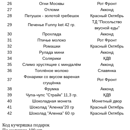
26
Огни Москвы
Рот Фронт
27
Отломи
Акконд
28
Петушок - золотой гребешок
Красный Октябрь
ТД "Посольство
29
Печенье Funny ket 42 гр.
вкусной еды"
30
Прохлада
Акконд
31
Птичье молоко
Рот Фронт
32
Ромашки
Красный Октябрь
33
Рулада мини
Акконд
34
Солярики
КДВ
35
Слимо хрустящие с миндалём
Акконд
36
Топлёное молоко
Славянка
Фонарики со вкусом вареная
37
Рот Фронт
сгущёнка
38
Фрумка
Акконд
39
Чупа-чупс "Страйк" 11,3 гр.
КДВ
40
Шоколадная монета
Монетный двор
41
Шоколад "Аленка"20 гр
Красный Октябрь
42
Шоколад "Аленка" 60 гр
Красный Октябрь
Код
кучеряшка подарок