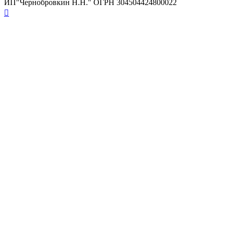
ИП"Чернобровкин Н.Н." ОГРН 304504424800022
