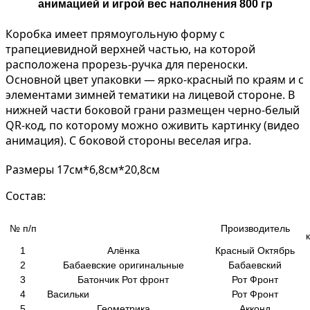
анимацией и игрой вес наполнения 800 гр
Коробка имеет прямоугольную форму с
трапециевидной верхней частью, на которой
расположена прорезь-ручка для переноски.
Основной цвет упаковки — ярко-красный по краям и с
элементами зимней тематики на лицевой стороне.
В
нижней части боковой грани размещен черно-белый
QR-код, по которому можно оживить картинку (видео
анимация). С боковой стороны веселая игра.
Размеры 17см*6,8см*20,8см
Состав:
№ п/п
Производитель
1
Алёнка
Красный Октябрь
2
Бабаевские оригинальные
Бабаевский
3
Батончик Рот фронт
Рот Фронт
4
Васильки
Рот Фронт
5
Геометрика
Акконд