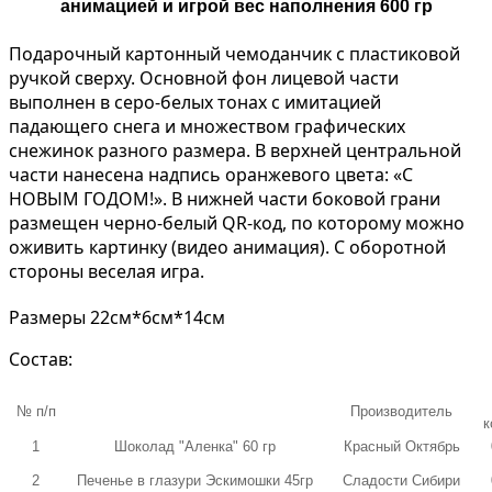
анимацией и игрой вес наполнения 600 гр
Подарочный картонный чемоданчик с пластиковой
ручкой сверху. Основной фон лицевой части
выполнен в серо-белых тонах с имитацией
падающего снега и множеством графических
снежинок разного размера. В верхней центральной
части нанесена надпись оранжевого цвета: «С
НОВЫМ ГОДОМ!».
В нижней части боковой грани
размещен черно-белый QR-код, по которому можно
оживить картинку (видео анимация). С оборотной
стороны веселая игра.
Размеры 22см*6см*14см
Состав:
№ п/п
Производитель
к
1
Шоколад "Аленка" 60 гр
Красный Октябрь
2
Печенье в глазури Эскимошки 45гр
Сладости Сибири