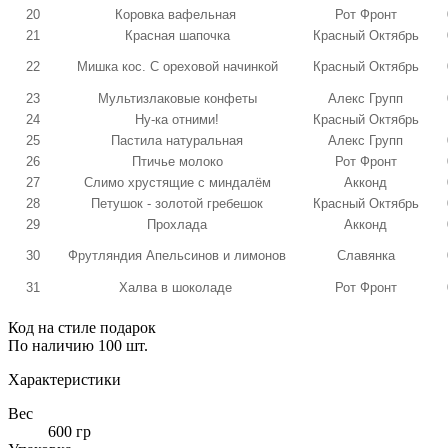
20
Коровка вафельная
Рот Фронт
21
Красная шапочка
Красный Октябрь
22
Мишка кос. С ореховой начинкой
Красный Октябрь
23
Мультизлаковые конфеты
Алекс Групп
24
Ну-ка отними!
Красный Октябрь
25
Пастила натуральная
Алекс Групп
26
Птичье молоко
Рот Фронт
27
Слимо хрустящие с миндалём
Акконд
28
Петушок - золотой гребешок
Красный Октябрь
29
Прохлада
Акконд
30
Фрутляндия Апельсинов и лимонов
Славянка
31
Халва в шоколаде
Рот Фронт
Код
на стиле подарок
По наличию
100 шт.
Характеристики
Вес
600 гр