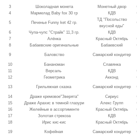
3
Шоколадная монета
Монетный двор
4
Мармелад Baby fox 30 гр
КДВ
ТД "Посольство
5
Печенье Funny ket 42 гр.
вкусной еды"
6
Чупа-чупс "Страйк" 11,3 гр.
КДВ
7
Алёнка
Красный Октябрь
8
Бабаевские оригинальные
Бабаевский
9
Баловство
Самарский кондитер
10
Бананоман
Славянка
11
Версаль
КДВ
12
Геометрика
Акконд
13
Грильяжная сказка
Самарский кондитер
14
Драже кремовое"Зверята"
Сириус
15
Драже Арахис в темной глазури
Алекс Групп
16
Желейные в ассортименте
Красный Октябрь
17
Золотая стрекоза
КДВ
18
Ирис кис-кис
Красный Октябрь
19
Кофейная
Самарский кондитер