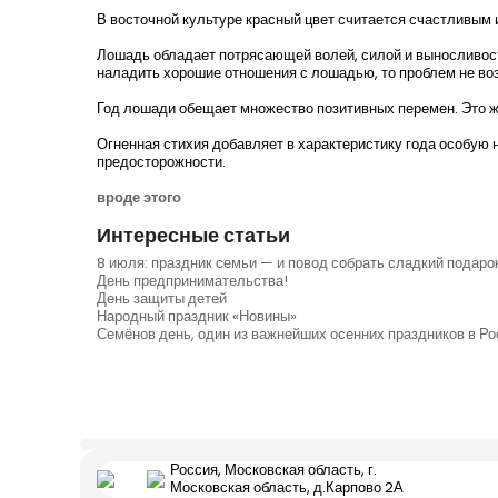
В восточной культуре красный цвет считается счастливым 
Лошадь обладает потрясающей волей, силой и выносливост
наладить хорошие отношения с лошадью, то проблем не воз
Год лошади обещает множество позитивных перемен. Это жи
Огненная стихия добавляет в характеристику года особую н
предосторожности.
вроде этого
Интересные статьи
8 июля: праздник семьи — и повод собрать сладкий подаро
День предпринимательства!
День защиты детей
Народный праздник «Новины»
Семёнов день, один из важнейших осенних праздников в Ро
Россия, Московская область, г.
Московская область, д.Карпово 2А