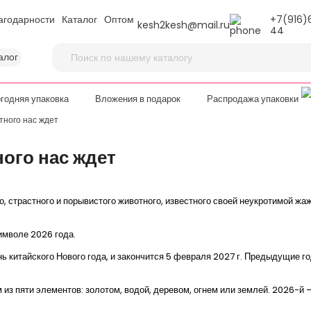
агодарности
Каталог
Оптом
+7(916)
kesh2kesh@mail.ru
44
алог
годняя упаковка
Вложения в подарок
Распродажа упаковки
отного нас ждет
ного нас ждет
 страстного и порывистого животного, известного своей неукротимой жаж
имволе 2026 года.
ь китайского Нового года, и закончится 5 февраля 2027 г. Предыдущие год
 из пяти элементов: золотом, водой, деревом, огнем или землей. 2026-й —