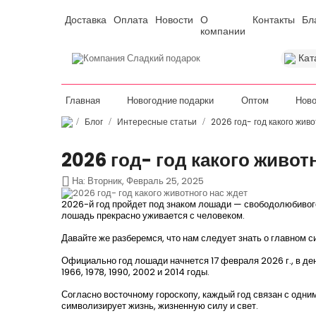
Доставка
Оплата
Новости
О
Контакты
Бл
компании
Кат
Главная
Новогодние подарки
Оптом
Ново
Блог
Интересные статьи
2026 год- год какого жив
2026 год- год какого живот

На:
Вторник,
Февраль
25,
2025
2026-й год пройдет под знаком лошади — свободолюбивого,
лошадь прекрасно уживается с человеком.
Давайте же разберемся, что нам следует знать о главном с
Официально год лошади начнется 17 февраля 2026 г., в ден
1966, 1978, 1990, 2002 и 2014 годы.
Согласно восточному гороскопу, каждый год связан с одним
символизирует жизнь, жизненную силу и свет.