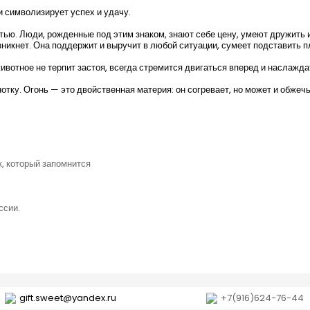
и символизирует успех и удачу.
ью. Люди, рожденные под этим знаком, знают себе цену, умеют дружить 
никнет. Она поддержит и выручит в любой ситуации, сумеет подставить пл
вотное не терпит застоя, всегда стремится двигаться вперед и наслажда
отку. Огонь — это двойственная материя: он согревает, но может и обжечь
к, который запомнится
ссии.
gift.sweet@yandex.ru
+7(916)624-76-44