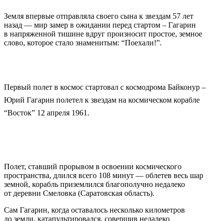
Земля впервые отправляла своего сына к звездам 57 лет
назад — мир замер в ожидании перед стартом – Гагарин
в напряженной тишине вдруг произносит простое, земное
слово, которое стало знаменитым: “Поехали!”.
Первый полет в космос стартовал с космодрома Байконур –
Юрий Гагарин полетел к звездам на космическом корабле
“Восток” 12 апреля 1961.
Полет, ставший прорывом в освоении космического
пространства, длился всего 108 минут — облетев весь шар
земной, корабль приземлился благополучно недалеко
от деревни Смеловка (Саратовская область).
Сам Гагарин, когда оставалось несколько километров
до земли, катапультировался, совершив недалеко