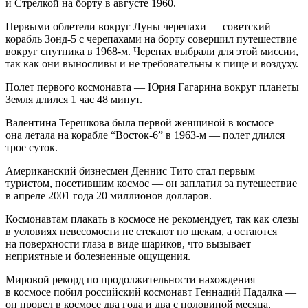
и Стрелкой на борту в августе 1960.
Первыми облетели вокруг Луны черепахи — советский
корабль Зонд-5 с черепахами на борту совершил путешествие
вокруг спутника в 1968-м. Черепах выбрали для этой миссии,
так как они выносливы и не требовательны к пище и воздуху.
Полет первого космонавта — Юрия Гагарина вокруг планеты
Земля длился 1 час 48 минут.
Валентина Терешкова была первой женщиной в космосе —
она летала на корабле “Восток-6” в 1963-м — полет длился
трое суток.
Американский бизнесмен Деннис Тито стал первым
туристом, посетившим космос — он заплатил за путешествие
в апреле 2001 года 20 миллионов долларов.
Космонавтам плакать в космосе не рекомендует, так как слезы
в условиях невесомости не стекают по щекам, а остаются
на поверхности глаза в виде шариков, что вызывает
неприятные и болезненные ощущения.
Мировой рекорд по продолжительности нахождения
в космосе побил российский космонавт Геннадий Падалка —
он провел в космосе два года и два с половиной месяца,