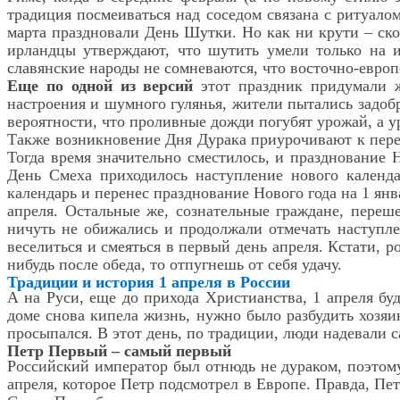
традиция посмеиваться над соседом связана с ритуало
марта праздновали День Шутки. Но как ни крути – ско
ирландцы утверждают, что шутить умели только на и
славянские народы не сомневаются, что восточно-европ
Еще по одной из версий
этот праздник придумали ж
настроения и шумного гулянья, жители пытались задоб
вероятности, что проливные дожди погубят урожай, а 
Также возникновение Дня Дурака приурочивают к перех
Тогда время значительно сместилось, и празднование Н
День Смеха приходилось наступление нового календа
календарь и перенес празднование Нового года на 1 янв
апреля. Остальные же, сознательные граждане, переш
ничуть не обижались и продолжали отмечать наступле
веселиться и смеяться в первый день апреля. Кстати,
нибудь после обеда, то отпугнешь от себя удачу.
Традиции и история 1 апреля в России
А на Руси, еще до прихода Христианства, 1 апреля бу
доме снова кипела жизнь, нужно было разбудить хозяин
просыпался. В этот день, по традиции, люди надевали 
Петр Первый – самый первый
Российский император был отнюдь не дураком, поэтому
апреля, которое Петр подсмотрел в Европе. Правда, Пет