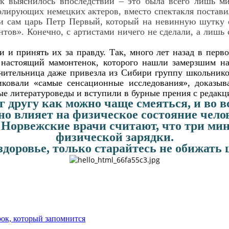
к выяснилось впоследствии – это была всего лишь м
олирующих немецких актеров, вместо спектакля постави
 и сам царь Петр Первый, который на невинную шутку 
тов». Конечно, с артистами ничего не сделали, а лишь
и принять их за правду. Так, много лет назад в перво
я настоящий мамонтенок, которого нашли замерзшим на
чительница даже привезла из Сибири группу школьников
ликовали «самые сенсационные исследования», доказы
ые литературоведы и вступили в бурные прения с редакц
 другу как можно чаще смеяться, и во в
но влияет на физическое состояние чело
. Норвежские врачи считают, что три м
физической зарядки
.
 здоровье, только старайтесь не обижать
рок, который запомнится