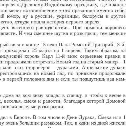
апреля к Древнему Индийскому празднику, где в конце
иписывает возникновение этого праздника именно себе:
ый юмор, ну а русские, украинцы, белорусы и другие
нятно, откуда пошла история первого апреля.
день весеннего равноденствия. При помощи хорошего
 напасти. И чем смешнее шутка и розыгрыш, тем меньше
рый ввел в конце 15 века Папа Римский Григорий 13-й.
я проходила с 25 марта по 1 апреля. Таким образом, на
анцузский король Карл 11-й внес серьезные правки в
они продолжали встречать Новый год на старый манер – 1
ывали этих староверов – дураками. Апрельские дураки
перестроившись на новый лад, по привычке продолжали
о в первой половине дня и если ты подшутишь над кем-
 дома на всю зиму впадал в спячку, и чтобы к весне в
, веселья, смеха и радости, благодаря которой Домовой
траивали веселые розыгрыши.
дел в Европе. В том числе и День Дурака, Смеха или 1
 ну очень большим размахом. Так, в один из дней жители