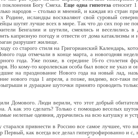
м поклонения Богу Смеха.
Еще одна гипотеза
относит 1 
лько народов – столько и мнений, и каждая из стран пр
х Родине, исландцы восхваляют свой суровый северн
ейцы шутят лучше всех в мире. Так что до сих пор не по
ители Бенгалии и шутили, смеялись и веселились в 
рить капризную погоду и отвести от дома катаклизмы и
ураган разрушит жилище.
оду со старого стиля на Григорианский Календарь, кото
ового года отмечали в конце марта, а новогодняя недел
рного года. Уже позже, в середине 16-го столетия фр
аря. Но кому-то королевская особа был вовсе не указ и 
едшие на празднование Нового года на новый лад, наз
ние нового года 1 апреля, а позже, видимо, все-таки 
 розыгрыши и дурацкие шуточки принято проводить тольк
дили Домового. Люди верили, что этот добрый обитатель
а. А как это сделать? Только с помощью веселых шуток
самые нелепые одеяния, дурачились на всю катушку и ус
 старался привнести в Россию все самое лучшее, что ви
р Первый, как всегда все делал гипертрофированно и с,