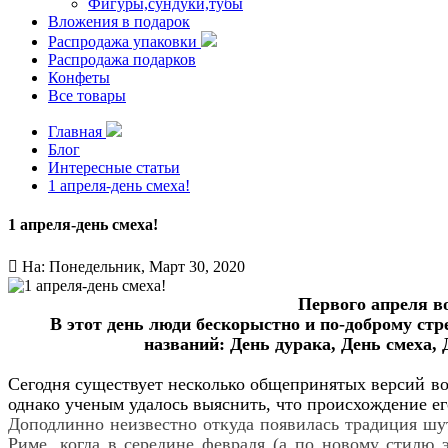
Фигуры,сундуки,тубы
Вложения в подарок
Распродажа упаковки
Распродажа подарков
Конфеты
Все товары
Главная
Блог
Интересные статьи
1 апреля-день смеха!
1 апреля-день смеха!

На:
Понедельник,
Март
30,
2020
Первого апреля в
В этот день люди бескорыстно и по-доброму ст
названий: День дурака, День смеха, 
Сегодня существует несколько общепринятых версий воз
однако ученым удалось выяснить, что происхождение ег
Доподлинно неизвестно откуда появилась традиция шут
Риме, когда в середине февраля (а по новому стилю 