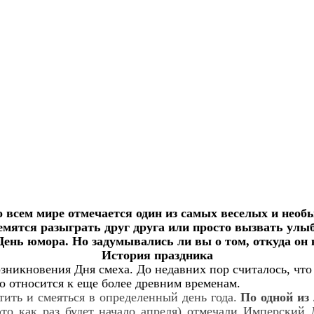
о всем мире отмечается один из самых веселых и необ
ремятся разыграть друг друга или просто вызвать улы
День юмора. Но задумывались ли вы о том, откуда он 
История праздника
никновения Дня смеха. До недавних пор считалось, что 
о относится к еще более древним временам.
ить и смеяться в определенный день года.
По одной из
это как раз будет начало апреля) отмечали Имперский 