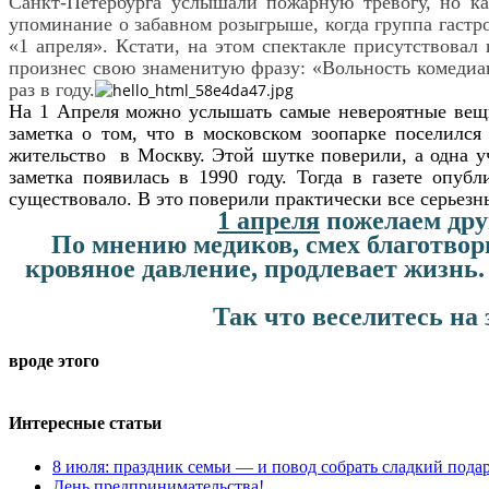
Санкт-Петербурга услышали пожарную тревогу, но ка
упоминание о забавном розыгрыше, когда группа гастр
«1 апреля». Кстати, на этом спектакле присутствовал
произнес свою знаменитую фразу: «Вольность комедиан
раз в году.
На 1 Апреля можно услышать самые невероятные вещи 
заметка о том, что в московском зоопарке поселилс
жительство в Москву. Этой шутке поверили, а одна у
заметка появилась в 1990 году. Тогда в газете опуб
существовало. В это поверили практически все серьезн
1 апреля
пожелаем друг
По мнению медиков, смех благотвор
кровяное давление, продлевает жизнь
Так что веселитесь на
вроде этого
Интересные статьи
8 июля: праздник семьи — и повод собрать сладкий пода
День предпринимательства!