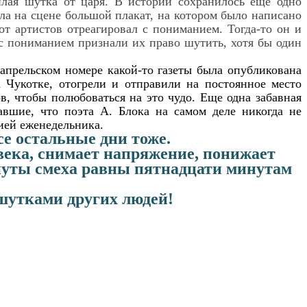
илая шутка от царя. В истории сохранилось еще одно
ла на сцене большой плакат, на котором было написано
от артистов отреагировал с пониманием. Тогда-то он и
 с пониманием признали их право шутить, хотя бы один
апрельском номере какой-то газеты была опубликована
 Чукотке, отогрели и отправили на постоянное место
, чтобы полюбоваться на это чудо. Еще одна забавная
вавшие, что поэта А. Блока на самом деле никогда не
ией еженедельника.
се остальные дни тоже.
века, снимает напряжение, понижает
инуты смеха равны пятнадцати минутам
 шутками других людей!